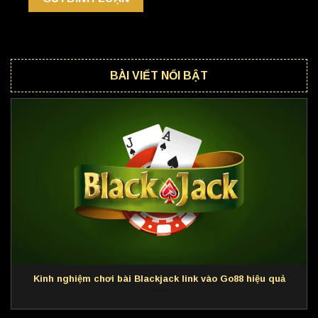
BÀI VIẾT NỔI BẬT
Kinh nghiệm chơi bài Blackjack link vào Go88 hiệu quả