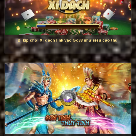
Bí kíp chơi Xì dách link vào Go88 như siêu cao thủ