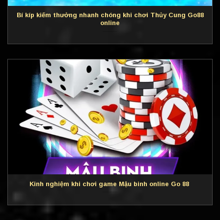
Bí kíp kiếm thưởng nhanh chóng khi chơi Thủy Cung Go88
online
Kinh nghiệm khi chơi game Mậu binh online Go 88