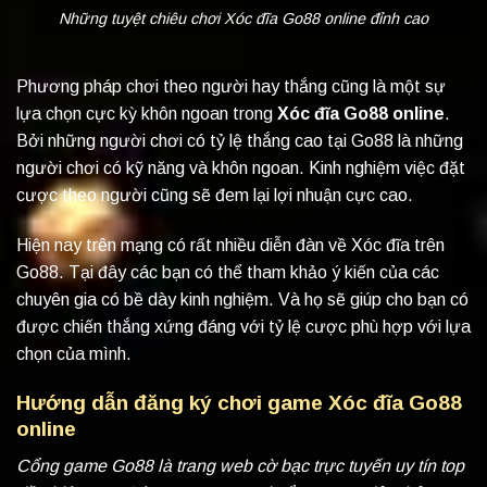
Những tuyệt chiêu chơi Xóc đĩa Go88 online đỉnh cao
Phương pháp chơi theo người hay thắng cũng là một sự
lựa chọn cực kỳ khôn ngoan trong
Xóc đĩa Go88 online
.
Bởi những người chơi có tỷ lệ thắng cao tại Go88 là những
người chơi có kỹ năng và khôn ngoan. Kinh nghiệm việc đặt
cược theo người cũng sẽ đem lại lợi nhuận cực cao.
Hiện nay trên mạng có rất nhiều diễn đàn về Xóc đĩa trên
Go88. Tại đây các bạn có thể tham khảo ý kiến của các
chuyên gia có bề dày kinh nghiệm. Và họ sẽ giúp cho bạn có
được chiến thắng xứng đáng với tỷ lệ cược phù hợp với lựa
chọn của mình.
Hướng dẫn đăng ký chơi game Xóc đĩa Go88
online
Cổng game Go88 là trang web cờ bạc trực tuyến uy tín top