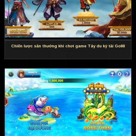
Chiến lược săn thưởng khi chơi game Tây du ký tải Go88