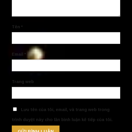
Tên
*
Email
*
Trang web
Lưu tên của tôi, email, và trang web trong
trình duyệt này cho lần bình luận kế tiếp của tôi.