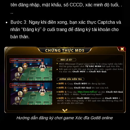
tên đăng nhập, mật khẩu, số CCCD, xác minh độ tuổi, .
..
Bước 3: Ngay khi điền xong, bạn xác thực Captcha và
nhấn “Đăng ký” ở cuối trang để đăng ký tài khoản cho
bản thân.
Hướng dẫn đăng ký chơi game Xóc đĩa Go88 online