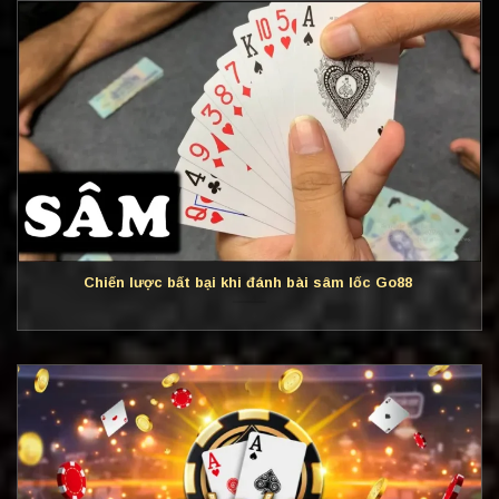
Chiến lược bất bại khi đánh bài sâm lốc Go88