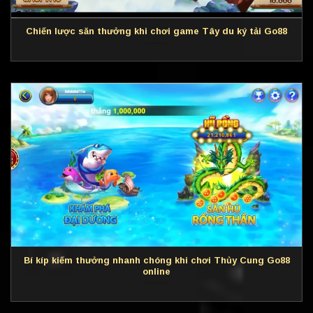
Chiến lược săn thưởng khi chơi game Tây du ký tải Go88
Bí kíp kiếm thưởng nhanh chóng khi chơi Thủy Cung Go88
online