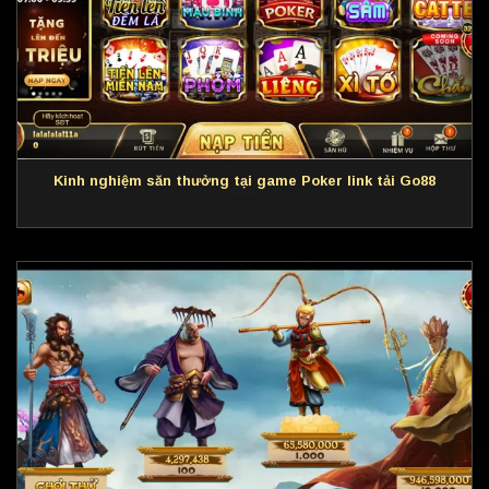
Kinh nghiệm săn thưởng tại game Poker link tải Go88