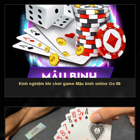
Kinh nghiệm khi chơi game Mậu binh online Go 88