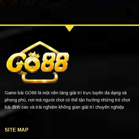
Game bài GO88 là một nền tảng giải trí trực tuyến đa dạng và
phong phú, nơi mà người chơi có thể tận hưởng những trò chơi
bài đỉnh cao và trải nghiệm không gian giải trí chuyên nghiệp
SITE MAP