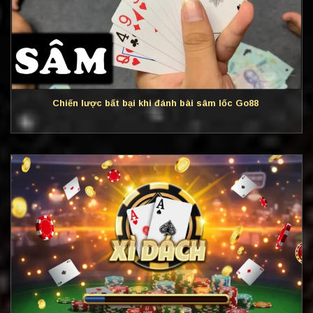
Chiến lược bất bại khi đánh bài sâm lốc Go88