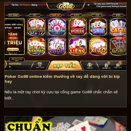
Poker Go88 online kiếm thưởng về tay dễ dàng với bí kíp
hay
Nếu là một tay chơi kỳ cựu tại cổng game Go88 chắc chắn sẽ
biết...