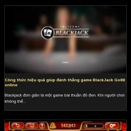
Công thức hiệu quả giúp đánh thắng game BlackJack Go88
online
Blackjack đơn giản là một game bài thuần đỏ đen. Khi người chơi
không thể...