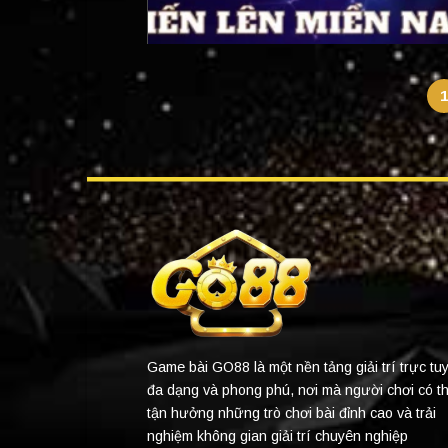
Game bài GO88 là một nền tảng giải trí trực tu
đa dạng và phong phú, nơi mà người chơi có t
tận hưởng những trò chơi bài đỉnh cao và trải
nghiệm không gian giải trí chuyên nghiệp