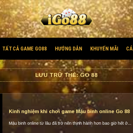
TẤT CẢ GAME GO88
HƯỚNG DẪN
KHUYẾN MÃI
CÁ
LƯU TRỮ THẺ:
GO 88
Kinh nghiệm khi chơi game Mậu binh online Go 88
Mậu binh online từ lâu đã trở nên thịnh hành hơn bao giờ hết ở...