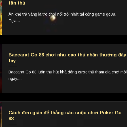
tân thủ
Ăn khế trả vàng là trò chơi nổi trội nhất tại cổng game go88.
Tựa...
Baccarat Go 88 chơi như cao thủ nhận thưởng đầy
tay
Baccarat Go 88 luôn thu hút khá đông cược thủ tham gia chơi mỗi
ngày....
Cách đơn giản để thắng các cuộc chơi Poker Go
88